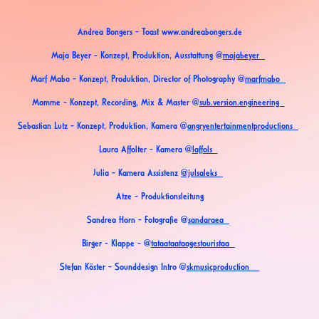
Andrea Bongers - Toast www.andreabongers.de
Maja Beyer - Konzept, Produktion, Ausstattung @
majabeyer
Marf Mabo - Konzept, Produktion, Director of Photography @
marfmabo
Momme - Konzept, Recording, Mix & Master @
sub.version.engineering
Sebastian Lutz - Konzept, Produktion, Kamera @
angryentertainmentproductions
Laura Affolter - Kamera @
laffols
Julia - Kamera Assistenz
@julsaleks
Atze - Produktionsleitung
Sandrea Horn - Fotografie @
sandaraea
Birger - Klappe - @
tataataataagestouristaa
Stefan Köster - Sounddesign Intro @
skmusicproduction_