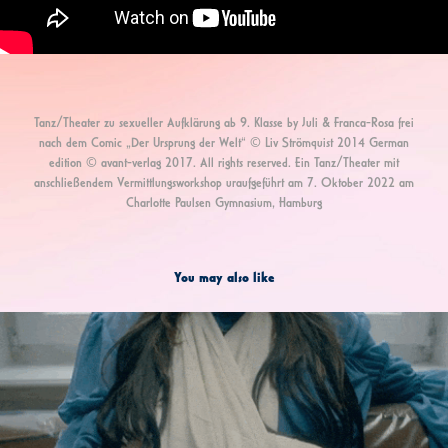
Tanz/Theater zu sexueller Aufklärung ab 9. Klasse by Juli & Franca-Rosa frei
nach dem Comic „Der Ursprung der Welt“ © Liv Strömquist 2014 German
edition © avant-verlag 2017. All rights reserved. Ein Tanz/Theater mit
anschließendem Vermittlungsworkshop uraufgeführt am 7. Oktober 2022 am
Charlotte Paulsen Gymnasium, Hamburg
You may also like
2025